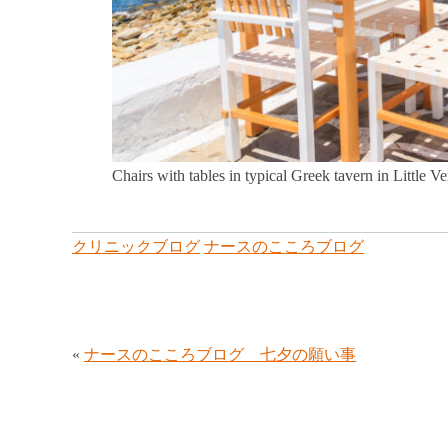
Chairs with tables in typical Greek tavern in Little
クリニックブログ
ナースのこころブログ
«
ナースのこころブログ 七夕の願い事