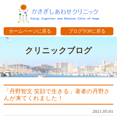
か
ホームページに戻る
ブログTOPに戻る
クリニックブログ
「丹野智文 笑顔で生きる」著者の丹野さ
んが来てくれました！
2021.05.01